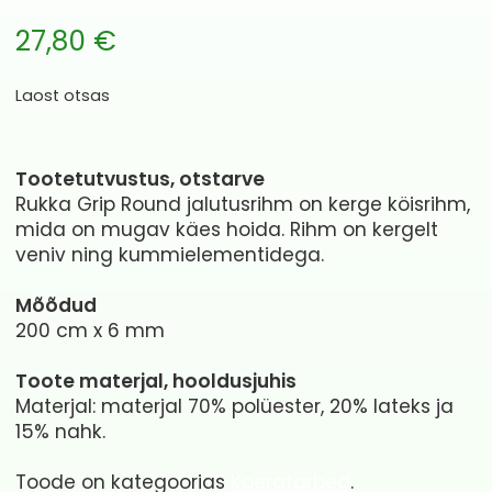
27,80
€
Laost otsas
Tootetutvustus, otstarve
Rukka Grip Round jalutusrihm on kerge köisrihm,
mida on mugav käes hoida. Rihm on kergelt
veniv ning kummielementidega.
Mõõdud
200 cm x 6 mm
Toote materjal, hooldusjuhis
Materjal: materjal 70% polüester, 20% lateks ja
15% nahk.
Toode on kategoorias
Koeratarbed
.