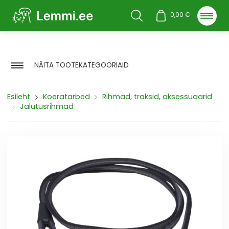
Otsi
0,00
€
NÄITA TOOTEKATEGOORIAID
Esileht
Koeratarbed
Rihmad, traksid, aksessuaarid
Jalutusrihmad