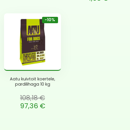
is: 57,07 €.
Current price is: 4,58 €.
-10%
Aatu kuivtoit koertele,
pardilihaga 10 kg
108,18
€
li: 108,18 €.
97,36
€
is: 97,36 €.