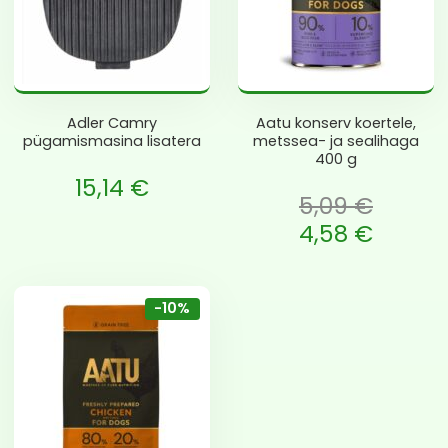
Adler Camry
Aatu konserv koertele,
pügamismasina lisatera
metssea- ja sealihaga
400 g
15,14
€
5,09
€
Algne hind oli: 5,09 €.
4,58
€
Current price is: 4,58 €.
-10%