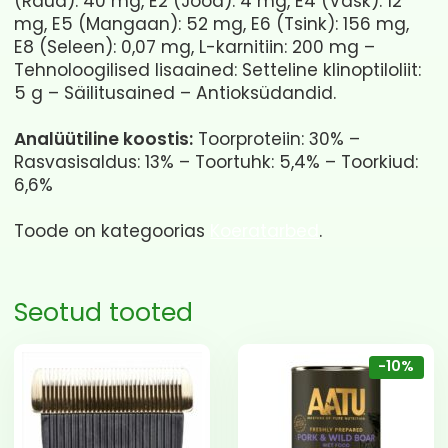
(Raud): 40 mg, E2 (Jood): 4 mg, E4 (Vask): 12
mg, E5 (Mangaan): 52 mg, E6 (Tsink): 156 mg,
E8 (Seleen): 0,07 mg, L-karnitiin: 200 mg –
Tehnoloogilised lisaained: Setteline klinoptiloliit:
5 g – Säilitusained – Antioksüdandid.
Analüütiline koostis:
Toorproteiin: 30% –
Rasvasisaldus: 13% – Toortuhk: 5,4% – Toorkiud:
6,6%
Toode on kategoorias
Koeratarbed
.
Seotud tooted
-10%