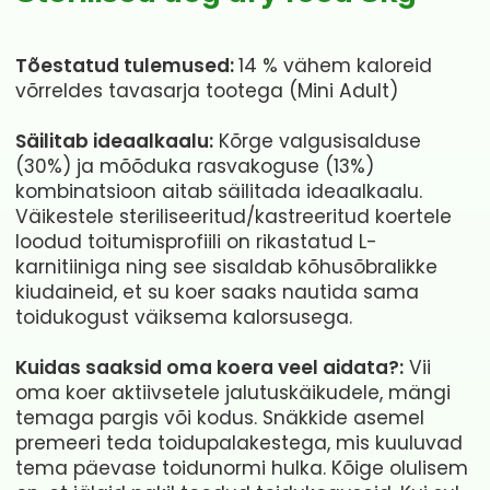
steriliseeritud
koertele
Tõestatud tulemused:
14 % vähem kaloreid
8kg
võrreldes tavasarja tootega (Mini Adult)
kogus
Säilitab ideaalkaalu:
Kõrge valgusisalduse
(30%) ja mõõduka rasvakoguse (13%)
kombinatsioon aitab säilitada ideaalkaalu.
Väikestele steriliseeritud/kastreeritud koertele
loodud toitumisprofiili on rikastatud L-
karnitiiniga ning see sisaldab kõhusõbralikke
kiudaineid, et su koer saaks nautida sama
toidukogust väiksema kalorsusega.
Kuidas saaksid oma koera veel aidata?:
Vii
oma koer aktiivsetele jalutuskäikudele, mängi
temaga pargis või kodus. Snäkkide asemel
premeeri teda toidupalakestega, mis kuuluvad
tema päevase toidunormi hulka. Kõige olulisem