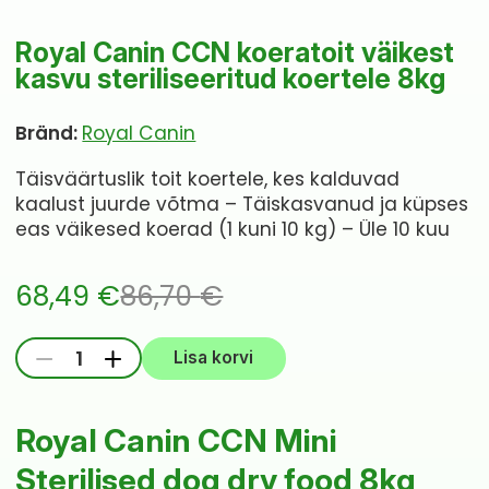
Royal Canin CCN koeratoit väikest
kasvu steriliseeritud koertele 8kg
Bränd:
Royal Canin
Täisväärtuslik toit koertele, kes kalduvad
kaalust juurde võtma – Täiskasvanud ja küpses
eas väikesed koerad (1 kuni 10 kg) – Üle 10 kuu
68,49
€
86,70
€
Algne
Current
Royal
-
+
Lisa korvi
hind
price
Canin
CCN
oli:
is:
Royal Canin CCN Mini
koeratoit
86,70 €.
68,49 €.
väikest
Sterilised dog dry food 8kg
kasvu