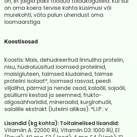
on, et jälgid pakil toodud toidukoguseid. Kui sul
on oma koera tervise kohta küsimusi või
murekohti, võta palun ühendust oma
loomaarstiga
Koostisosad
Koostis: Mais, dehüdreeritud linnuliha proteiin,
nisu, hüdrolüüsitud loomsed proteiinid,
maisigluteen, taimsed kiudained, taimse
proteiini isolaat*, loomsed rasvad, peedi
viljaliha, pärmid ja nende osad, kalaõli, sojaõli,
psülliumi kestad ja seemned, frukto-
oligosahhariidid, mineraalid, kurgirohuõli,
saialille ekstrakt (luteiini allikas). *L.I.P.: v
Lisandid (kg kohta): Toitainelised lisandid:
Vitamiin A: 22000 RÜ, Vitamiin D3: 1000 RÜ, E1