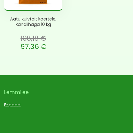
Aatu kuivtoit koertele,
kanalihaga 10 kg
108,18
€
li: 108,18 €.
97,36
€
is: 97,36 €.
Lemmi.ee
E-pood