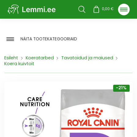
Otsi
0,00
€
NÄITA TOOTEKATEGOORIAID
Esileht
Koeratarbed
Tavatoidud ja maiused
Koera kuivtoit
-21%