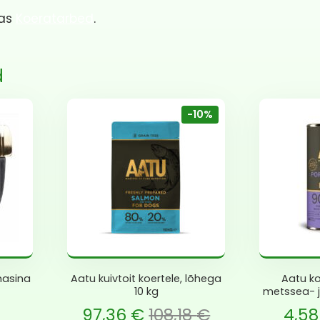
ias
Koeratarbed
.
d
-10%
masina
Aatu kuivtoit koertele, lõhega
Aatu ko
10 kg
metssea- j
 is: 97,36 €.
gne hind oli: 108,18 €.
Current price is: 4,58 €.
Algne hind oli: 5,09
97,36
€
108,18
€
4,5