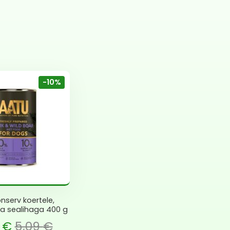
-10%
nserv koertele,
a sealihaga 400 g
 €.
8
€
5,09
€