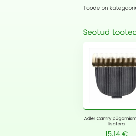
Toode on kategoor
Seotud toote
Adler Camry pügamis
lisatera
Current price
Al
15,14
€