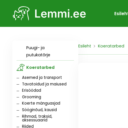
Esileh
Esileht
Koeratarbed
Puugi- ja
putukatõrje
Koeratarbed
Asemed ja transport
Tavatoidud ja maiused
Erisöödad
Grooming
Koerte mänguasjad
Sööginõud, kausid
Rihmad, traksid,
aksessuaarid
Riided