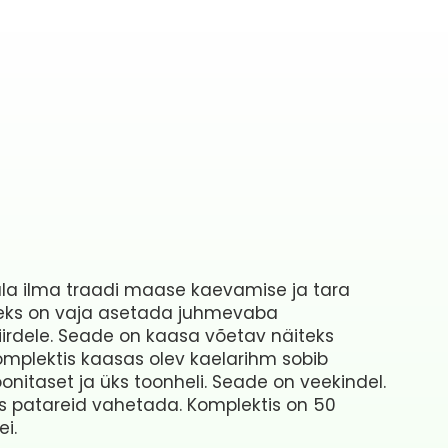
ala ilma traadi maase kaevamise ja tara
iseks on vaja asetada juhmevaba
piirdele. Seade on kaasa võetav näiteks
Komplektis kaasas olev kaelarihm sobib
oonitaset ja üks toonheli. Seade on veekindel.
is patareid vahetada. Komplektis on 50
i.