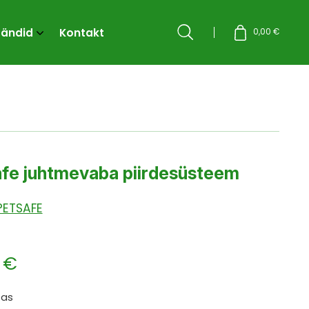
rändid
Kontakt
Otsi
0,00
€
fe juhtmevaba piirdesüsteem
PETSAFE
1
€
sas