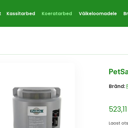
t
Kassitarbed
Koeratarbed
Väikeloomadele
B
PetSa
Bränd:
523,1
Laost ot