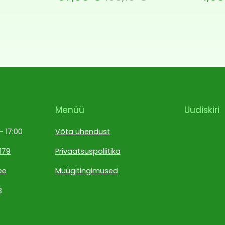
Menüü
Uudiskiri
 – 17:00
Võta ühendust
179
Privaatsuspoliitika
ee
Müügitingimused
3