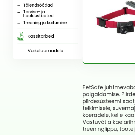
Täiendsöödad
Tervise- ja
hooldustooted
Treening ja käitumine
Kassitarbed
Väikeloomadele
PetSafe juhtmevaba 
paigaldamise. Piird
piirdesüsteemi saat
telkimisele, suvemaj
koeradele, kelle kaa
Vastuvõtja kaelarih
treeninglippu, toot