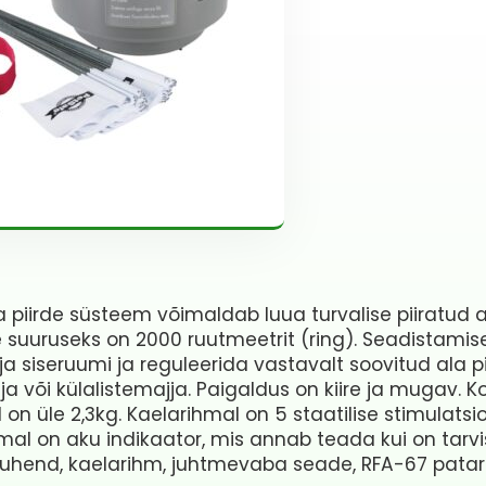
piirde süsteem võimaldab luua turvalise piiratud 
e suuruseks on 2000 ruutmeetrit (ring). Seadistam
ja siseruumi ja reguleerida vastavalt soovitud ala 
ja või külalistemajja. Paigaldus on kiire ja mugav. 
l on üle 2,3kg. Kaelarihmal on 5 staatilise stimulatsi
mal on aku indikaator, mis annab teada kui on tarv
ejuhend, kaelarihm, juhtmevaba seade, RFA-67 patare