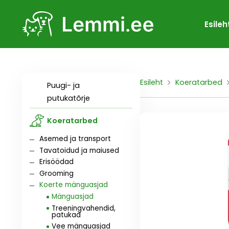
Esileh
Esileht
Koeratarbed
Puugi- ja
putukatõrje
Koeratarbed
Asemed ja transport
Tavatoidud ja maiused
Erisöödad
Grooming
Koerte mänguasjad
Mänguasjad
Treeningvahendid,
patukad
Vee mänguasjad