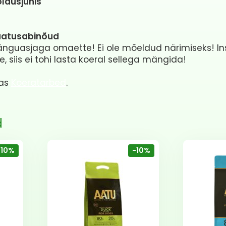
ldusjuhis
vaatusabinõud
änguasjaga omaette! Ei ole mõeldud närimiseks! In
 siis ei tohi lasta koeral sellega mängida!
ias
Koeratarbed
.
d
-10%
-10%