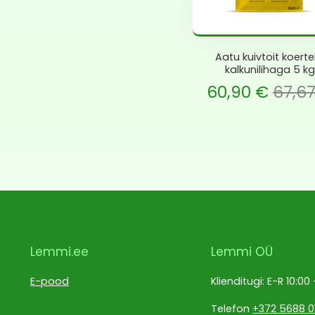
Aatu kuivtoit koerte
kalkunilihaga 5 kg
Current price is: 60,90 €.
Algne hind oli: 67,67 €.
Current pric
Al
60,90
€
67,6
Lemmi.ee
Lemmi OÜ
E-pood
Klienditugi: E-R 10:00
Telefon
+372 5688 0