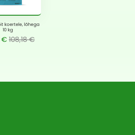
it koertele, lõhega
10 kg
 €.
6
€
108,18
€