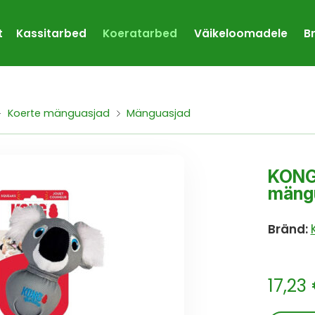
t
Kassitarbed
Koeratarbed
Väikeloomadele
B
Koerte mänguasjad
Mänguasjad
KONG
mängu
Bränd:
17,23