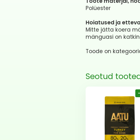
Toote materjal, hoo
Polüester
Hoiatused ja ette
Mitte jätta koera m
mänguasi on katkine,
Toode on kategoor
Seotud toote