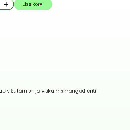
+
Lisa korvi
i
b sikutamis- ja viskamismängud eriti