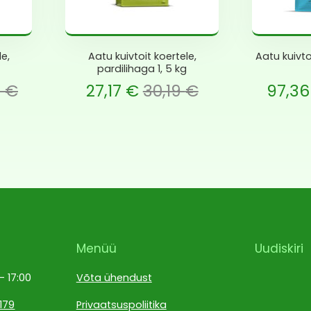
le,
Aatu kuivtoit koertele,
Aatu kuivto
pardilihaga 1, 5 kg
e is: 27,17 €.
gne hind oli: 30,19 €.
Current price is: 97,36 €.
Algne hind oli: 108,18
7
€
27,17
€
30,19
€
97,3
Menüü
Uudiskiri
 – 17:00
Võta ühendust
179
Privaatsuspoliitika