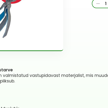
KONG
-
Wubba
Zoo
Koaala
koera
mänguas
L
kogus
starve
valmistatud vastupidavast materjalist, mis muuda
piiksub.