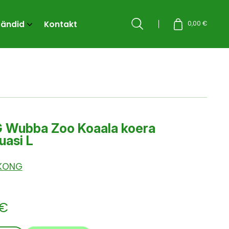
rändid
Kontakt
Otsi
0,00
€
 Wubba Zoo Koaala koera
asi L
KONG
€