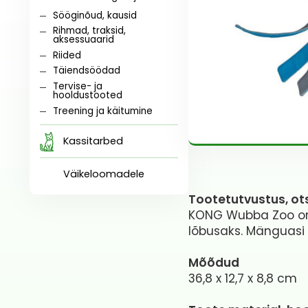
Sööginõud, kausid
Rihmad, traksid,
aksessuaarid
Riided
Täiendsöödad
Tervise- ja
hooldustooted
Treening ja käitumine
Kassitarbed
Väikeloomadele
Tootetutvustus, ot
KONG Wubba Zoo on 
lõbusaks. Mänguasi 
Mõõdud
36,8 x 12,7 x 8,8 cm