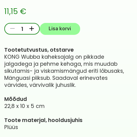
11,15
€
KONG
-
+
Lisa korvi
Wubba
Octopus
Tootetutvustus, otstarve
koera
KONG Wubba kaheksajalg on pikkade
mänguasi
jalgadega ja pehme kehaga, mis muudab
S,
sikutamis- ja viskamismängud eriti lõbusaks,
valik.
Mänguasi piiksub. Saadaval erinevates
kogus
värvides, värvivalik juhuslik.
Mõõdud
22,8 x 10 x 5 cm
Toote materjal, hooldusjuhis
Plüüs