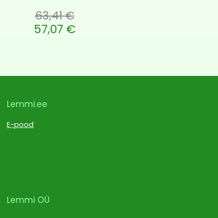
63,41
€
oli: 63,41 €.
57,07
€
is: 57,07 €.
Lemmi.ee
E-pood
Lemmi OÜ