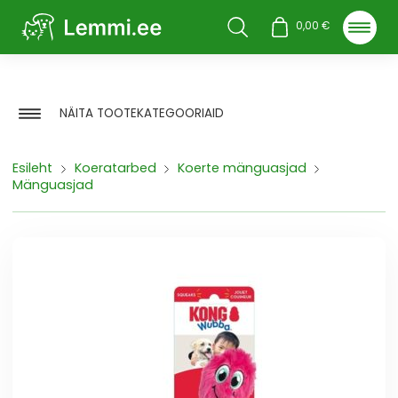
Otsi
0,00
€
NÄITA TOOTEKATEGOORIAID
Esileht
Koeratarbed
Koerte mänguasjad
Mänguasjad