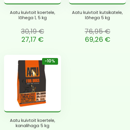
Aatu kuivtoit koertele,
Aatu kuivtoit kutsikatele,
lõhega 1, 5 kg
lõhega 5 kg
30,19
€
76,95
€
oli: 30,19 €.
Algne hind oli: 76,95 €.
27,17
€
69,26
€
 is: 27,17 €.
Current price is: 69,26 €.
-10%
Aatu kuivtoit koertele,
kanalihaga 5 kg