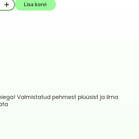
o
+
Lisa korvi
i
niega! Valmistatud pehmest plüüsist ja ilma
ata