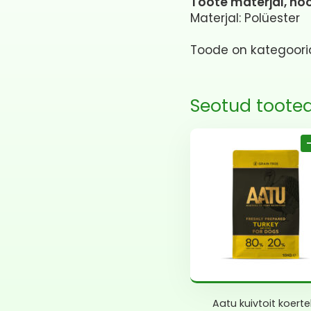
Toote materjal, hoo
Materjal: Polüester
Toode on kategoor
Seotud toote
Aatu kuivtoit koerte