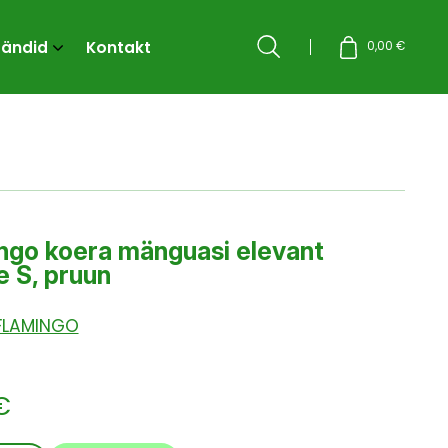
rändid
Kontakt
Otsi
0,00
€
ngo koera mänguasi elevant
e S, pruun
FLAMINGO
€