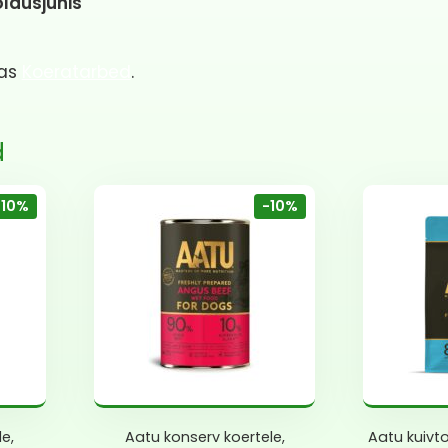
ldusjuhis
ias
Koeratarbed
.
d
-10%
-10%
le,
Aatu konserv koertele,
Aatu kuivto