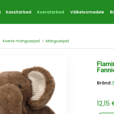
t
Kassitarbed
Koeratarbed
Väikeloomadele
B
Koerte mänguasjad
Mänguasjad
Flami
Fanni
Bränd:
12,15