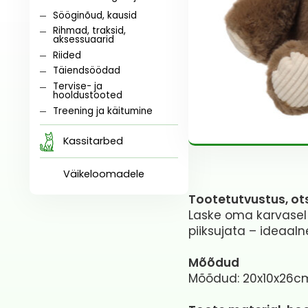
Sööginõud, kausid
Rihmad, traksid,
aksessuaarid
Riided
Täiendsöödad
Tervise- ja
hooldustooted
Treening ja käitumine
Kassitarbed
Väikeloomadele
Tootetutvustus, ot
Laske oma karvasel 
piiksujata – ideaa
Mõõdud
Mõõdud: 20x10x26c