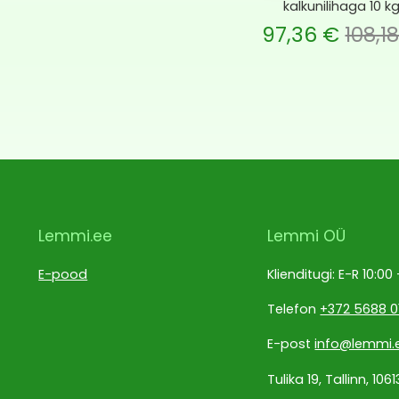
kalkunilihaga 10 k
Current price is: 97,36 €.
Algne hind oli: 108,18 €.
Current pri
A
97,36
€
108,1
Lemmi.ee
Lemmi OÜ
E-pood
Klienditugi: E-R 10:00
Telefon
+372 5688 0
E-post
info@lemmi.
Tulika 19, Tallinn, 1061