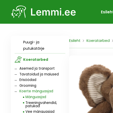
Esileh
Esileht
Koeratarbed
Puugi- ja
putukatõrje
Koeratarbed
Asemed ja transport
Tavatoidud ja maiused
Erisöödad
Grooming
Koerte mänguasjad
Mänguasjad
Treeningvahendid,
patukad
Vee mänguasjad