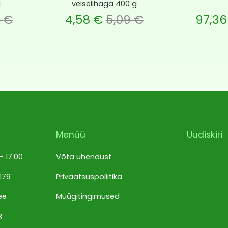
g
veiselihaga 400 g
ce is: 4,58 €.
lgne hind oli: 5,09 €.
Current price is: 97,36 €.
Algne hind oli: 108,18
8
€
4,58
€
5,09
€
97,3
Menüü
Uudiskiri
 – 17:00
Võta ühendust
179
Privaatsuspoliitika
ee
Müügitingimused
3