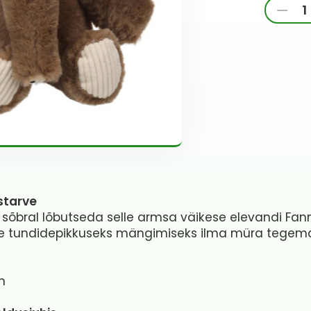
Flaming
-
koera
mänguas
elevant
Fannie
S,
pruun
kogus
starve
sõbral lõbutseda selle armsa väikese elevandi Fan
lne tundidepikkuseks mängimiseks ilma müra tegem
m