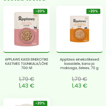
-20%
-20%
APPLAWS KASSI EINEKOTIKE
Applaws einekotikesed
KASTMES TUUNIKALA/LÕHE
kassidele, kana ja
70G N1
maksaga, želees, 70 g
1,79
€
1,79
€
 oli: 1,79 €.
Algne hind oli: 1,79 €.
1,43
€
1,43
€
e is: 1,43 €.
Current price is: 1,43 €.
-20%