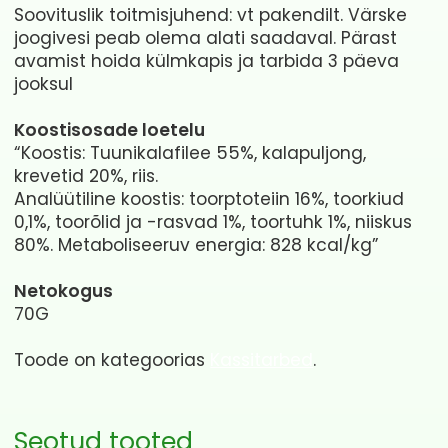
Soovituslik toitmisjuhend: vt pakendilt. Värske
joogivesi peab olema alati saadaval. Pärast
avamist hoida külmkapis ja tarbida 3 päeva
jooksul
Koostisosade loetelu
“Koostis: Tuunikalafilee 55%, kalapuljong,
krevetid 20%, riis.
Analüütiline koostis: toorptoteiin 16%, toorkiud
0,1%, toorõlid ja -rasvad 1%, toortuhk 1%, niiskus
80%. Metaboliseeruv energia: 828 kcal/kg”
Netokogus
70G
Toode on kategoorias
Kassitarbed
.
Seotud tooted