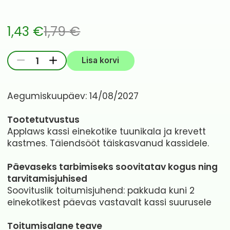
1,43
€
1,79
€
Algne
Current
APPLAWS
-
+
Lisa korvi
hind
price
KASSI
EINEKOTIKE
oli:
is:
Aegumiskuupäev: 14/08/2027
KASTMES
1,79 €.
1,43 €.
TUUNIKALA/KREVETT
Tootetutvustus
70G
Applaws kassi einekotike tuunikala ja krevett
N1
kastmes. Täiendsööt täiskasvanud kassidele.
kogus
Päevaseks tarbimiseks soovitatav kogus ning
tarvitamisjuhised
Soovituslik toitumisjuhend: pakkuda kuni 2
einekotikest päevas vastavalt kassi suurusele
Toitumisalane teave