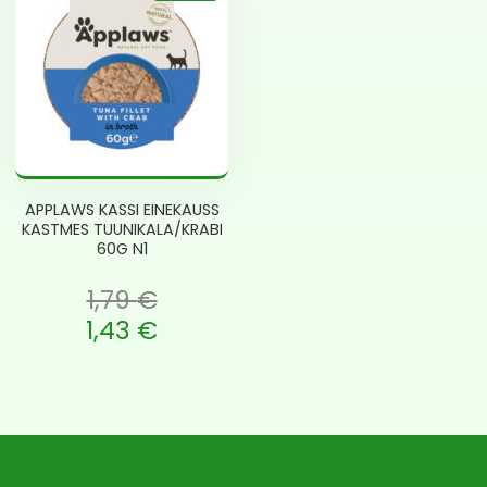
APPLAWS KASSI EINEKAUSS
KASTMES TUUNIKALA/KRABI
60G N1
1,79
€
 oli: 1,79 €.
1,43
€
e is: 1,43 €.