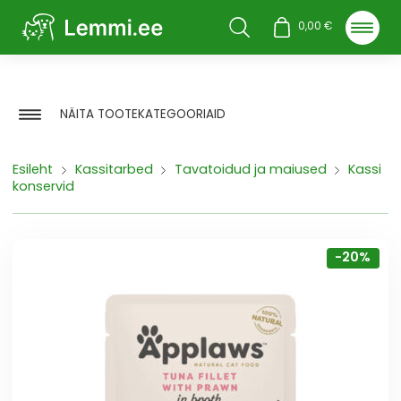
Otsi
0,00
€
NÄITA TOOTEKATEGOORIAID
Esileht
Kassitarbed
Tavatoidud ja maiused
Kassi
konservid
-20%