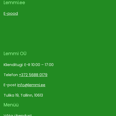
Lemmi.ee
E-pood
Lemmi OÜ
Klienditugi: E-R 10:00 – 17:00
Telefon
+372 5688 0179
E-post
info@lemmi.ee
Tulika 19, Tallinn, 10613
Menüü
Võta ühendust